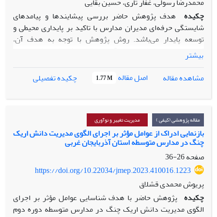
محمدرضا رسولی، غفار تاری، حسین بقایی
چکیده
هدف پژوهش حاضر بررسی پیشایندها و پیامدهای
شایستگی حرفه‌ای مدیران مدارس با تاکید بر پایداری محیطی و
توسعه پایدار می‌باشد. روش پژوهش با توجه به هدف آن،
کاربردی و از حیث شیوه اجرا، آمیخته (کیفی-کمی) می­باشد. جامعه
بیشتر
آماری این پژوهش در بخش کیفی شامل صاحبنظران و اساتید
حوزه تعلیم و تربیت در شهر تهران بودند که نمونه گیری به شیوه
اصل مقاله
مشاهده مقاله
چکیده تفصیلی
1.77 M
هدفمند انجام شد و در بخش کمی جهت اعتبار یابی الگوی
پژوهش، مدیران مدارس متوسطه در شهر تهران به شیوه نمونه
گیری تصادفی- طبقه‌ای انتخاب شدند. در بخش کیفی پژوهش با
استفاده از مصاحبه اطلاعات و داده‌­­های لازم از صاحبنظران و
مقاله پژوهشی (کیفی )
مدیریت تغییر و نوآوری
اساتید حوزه تعلیم و تربیت جمع ­آوری گردیده و سپس مدل
بازنمایی ادراک از عوامل مؤثر بر اجرای الگوی مدیریت دانش اریک
چنگ در مدارس متوسطه استان آذربایجان غربی
شایستگی حرفه‌ای مدیران مدارس به عنوان پیشران مؤثر وکلیدی
توسعه پایدار براساس پرسشنامه اعتبارسنجی شده است. جهت
صفحه
26-36
تجزیه و تحلیل داده‌ها از نرم­افزار MAXQDA 18 و PLS-Smart 3
https://doi.org/10.22034/jmep.2023.410016.1223
استفاده شده است. یافته‌های تحقیق نشان داد که مدل شایستگی
پریوش محمدی قشلاق
حرفه‌ای مدیران شامل توانمندسازهای شایستگی مهارتی،
چکیده
پژوهش حاضر با هدف شناسایی عوامل مؤثر بر اجرای
شایستگی مدیریتی و شایستگی‌های اخلاق و رفتار حرفه‌ای، توسعه
الگوی مدیریت دانش اریک چنگ در مدارس متوسطه دوره دوم
مدیران، شاخصه‌های اجتماعی مدیران، تأسیس گروه‌های کاری