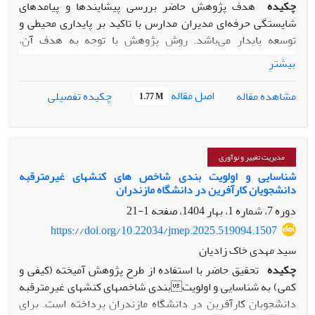
چکیده
هدف پژوهش حاضر بررسی پیشایندها و پیامدهای
شایستگی حرفه‌ای مدیران مدارس با تاکید بر پایداری محیطی و
توسعه پایدار می‌باشد. روش پژوهش با توجه به هدف آن،
کاربردی و از حیث شیوه اجرا، آمیخته (کیفی-کمی) می­باشد. جامعه
بیشتر
آماری این پژوهش در بخش کیفی شامل صاحبنظران و اساتید
حوزه تعلیم و تربیت در شهر تهران بودند که نمونه گیری به شیوه
اصل مقاله
مشاهده مقاله
چکیده تفصیلی
1.77 M
هدفمند انجام شد و در بخش کمی جهت اعتبار یابی الگوی
پژوهش، مدیران مدارس متوسطه در شهر تهران به شیوه نمونه
گیری تصادفی- طبقه‌ای انتخاب شدند. در بخش کیفی پژوهش با
استفاده از مصاحبه اطلاعات و داده‌­­های لازم از صاحبنظران و
مدیریت تغییر و نوآوری
اساتید حوزه تعلیم و تربیت جمع ­آوری گردیده و سپس مدل
شناسایی و اولویت بندی شاخص های کنشهای غیرمترقبه
دانشجویان کارآفرین در دانشگاه مازندران
شایستگی حرفه‌ای مدیران مدارس به عنوان پیشران مؤثر وکلیدی
توسعه پایدار براساس پرسشنامه اعتبارسنجی شده است. جهت
دوره 7، شماره 1، بهار 1404، صفحه
1-21
تجزیه و تحلیل داده‌ها از نرم­افزار MAXQDA 18 و PLS-Smart 3
https://doi.org/10.22034/jmep.2025.519094.1507
استفاده شده است. یافته‌های تحقیق نشان داد که مدل شایستگی
سید مهدی خاک زادیان
حرفه‌ای مدیران شامل توانمندسازهای شایستگی مهارتی،
چکیده
تحقیق حاضر با استفاده از طرح پژوهش آمیخته (کیفی و
شایستگی مدیریتی و شایستگی‌های اخلاق و رفتار حرفه‌ای، توسعه
کمی) به شناسایی و اولویتبندی شاخصهای کنشهای غیرمترقبه
مدیران، شاخصه‌های اجتماعی مدیران، تأسیس گروه‌های کاری
دانشجویان کارآفرین در دانشگاه مازندران پرداخته است. برای
جهت ارتقای عملکرد و شایستگی سبز، شایستگی‌های نگرشی،