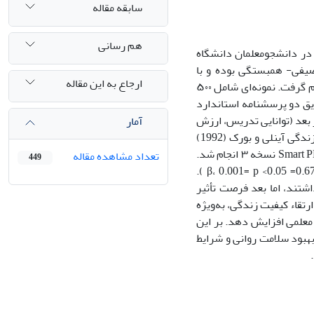
سابقه مقاله
هم رسانی
ر دانشجومعلمان دانشگاه
صیفی- همبستگی بوده و با
ارجاع به این مقاله
استفاده از مدل‌سازی معادلات ساختاری به روش حداقل مربعات جزئی (PLS-SEM) انجام گرفت. نمونه‌ای شامل ۵۰۰
ا از طریق دو پرسشنامه استاندارد
ریچاردسون و وات (2006) شامل ۱۴ گویه در چهار بعد (توانایی تدریس، ارزش
آمار
ذاتی شغل، رضایت شغلی، شکل‌دهی به آینده کودکان و نوجوانان) و پرسشنامه کیفیت زندگی آینلی و بورک (1992)
شامل ۱۰ گویه در سه بعد (رضایت کلی، موفقیت، فرصت). تحلیل داده‌ها با از نرم‌افزار Smart PLS نسخه ۳ انجام شد.
تعداد مشاهده مقاله
449
نتایج نشان داد کیفیت زندگی تأثیر مثبت و معناداری بر پذیرش شغل معلمی دارد (0.673= β، 0.001= p <0.05 ).
β). تأثیر مثبت و معناداری داشتند، اما بعد فرصت تأثیر
 یافته‌ها بیانگر آن است که ارتقاء کیفیت زندگی، به‌ویژه
معلمی افزایش دهد. بر این
بهبود سلامت روانی و شرایط