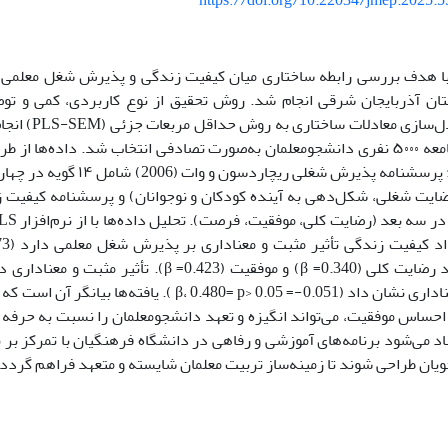
https://doi.org/10.22034/jmep.2025.
 هدف بررسی رابطه ساختاری میان کیفیت زندگی و پذیرش شغل معلمی د
ان آذربایجان شرقی انجام شد. روش تحقیق از نوع کاربردی، کمی و تو
نفر از میان جامعه ۵۰۰۰ نفری دانشجومعلمان به‌صورت تصادفی انتخاب شد. داده‌ه
گردآوری شد: پرسشنامه پذیرش شغلی 
همچنین، ابعاد رضایت کلی (0.340= β) و موفقیت (0.423= 
منفی و غیرمعناداری نشان داد (0.051-= β، 0.480= p> 0.05 ).
احساس موفقیت، می‌تواند انگیزه و تعهد دانشجومعلمان را نسبت به حرفه 
 می‌شود برنامه‌های آموزشی و رفاهی در دانشگاه فرهنگیان با تمرکز بر 
یان طراحی شوند تا زمینه‌ساز تربیت معلمان شایسته و متعهد فراهم گردد.