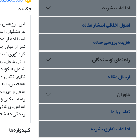
558586.1598
اطلاعات نشریه
چکیده
این پژوهش با
اصول اخلاقی انتشار مقاله
فرهنگیان است
هزینه بررسی مقاله
راهنمای نویسندگان
ارسال مقاله
داوران
رضایت کلی و 
اساس، پیشنهاد
تماس با ما
زندگی دانشجو
اطلاعات آماری نشریه
کلیدواژه‌ها