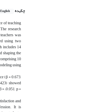
چکیده
English
ce of teaching
 The research
t teachers was
ted using two
h includes 14
nd shaping the
 comprising 10
modeling using
ce (β = 0.673,
0.423) showed
 = –0.051, p =
tisfaction and
ession. It is