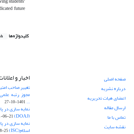
ving students’
icated future
کلیدواژه‌ها
sh
اخبار و اعلانات
صفحه اصلی
تغییر صاحب امتی
درباره نشریه
مجوز رتبه علمی 
اعضای هیات تحریریه
...
1401-10-27
ارسال مقاله
نمایه سازی در پا
(DOAJ)
1-06-21
تماس با ما
نمایه سازی در پا
نقشه سایت
اسلام(ISC)
8-25