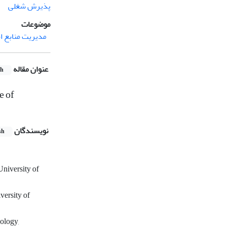
پذیرش شغلی
موضوعات
مدیریت منابع ا
عنوان مقاله
sh
e of
نویسندگان
sh
niversity of
versity of
ology,