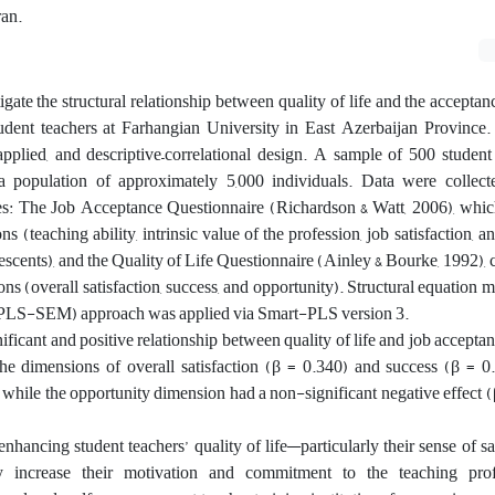
ran.
igate the structural relationship between quality of life and the acceptan
udent teachers at Farhangian University in East Azerbaijan Province.
applied, and descriptive–correlational design. A sample of 500 studen
a population of approximately 5,000 individuals. Data were collec
es: The Job Acceptance Questionnaire (Richardson & Watt, 2006), whic
s (teaching ability, intrinsic value of the profession, job satisfaction, a
lescents), and the Quality of Life Questionnaire (Ainley & Bourke, 1992),
ons (overall satisfaction, success, and opportunity). Structural equation 
s (PLS-SEM) approach was applied via Smart-PLS version 3.
nificant and positive relationship between quality of life and job acceptan
 the dimensions of overall satisfaction (β = 0.340) and success (β = 
s, while the opportunity dimension had a non-significant negative effect (β
enhancing student teachers’ quality of life—particularly their sense of sa
ly increase their motivation and commitment to the teaching prof