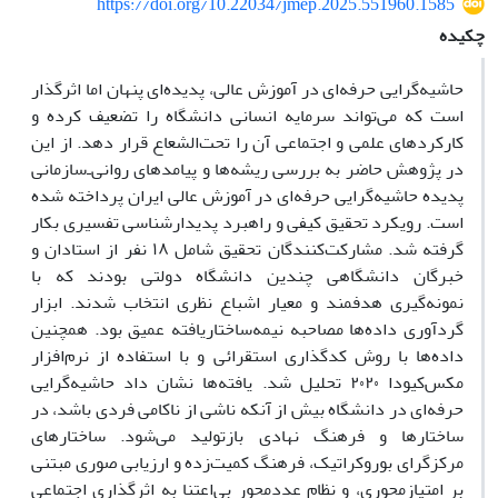
https://doi.org/10.22034/jmep.2025.551960.1585
چکیده
حاشیه‌گرایی حرفه‌ای در آموزش عالی، پدیده‌ای پنهان اما اثرگذار
است که می‌تواند سرمایه انسانی دانشگاه را تضعیف کرده و
کارکردهای علمی و اجتماعی آن را تحت‌الشعاع قرار دهد. از این
در پژوهش حاضر به بررسی ریشه‌ها و پیامدهای روانی‌ـ‌سازمانی
پدیده حاشیه‌گرایی حرفه‌ای در آموزش عالی ایران پرداخته شده
است. رویکرد تحقیق کیفی و راهبرد پدیدارشناسی تفسیری بکار
گرفته شد. مشارکت‌کنندگان تحقیق شامل ۱۸ نفر از استادان و
خبرگان دانشگاهی چندین دانشگاه دولتی بودند که با
نمونه‌گیری هدفمند و معیار اشباع نظری انتخاب شدند. ابزار
گردآوری داده‌ها مصاحبه نیمه‌ساختاریافته عمیق بود. همچنین
داده‌ها با روش کدگذاری استقرائی و با استفاده از نرم‌افزار
مکس‌کیودا ۲۰۲۰ تحلیل شد. یافته‌ها نشان داد حاشیه‌گرایی
حرفه‌ای در دانشگاه بیش از آنکه ناشی از ناکامی فردی باشد، در
ساختارها و فرهنگ نهادی بازتولید می‌شود. ساختارهای
مرکزگرای بوروکراتیک، فرهنگ کمیت‌زده و ارزیابی صوری مبتنی
بر امتیازمحوری، و نظام عددمحور بی‌اعتنا به اثرگذاری اجتماعی