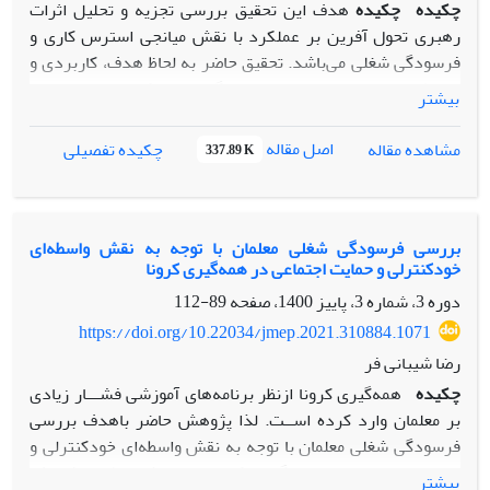
چکیده
چکیده
هدف این تحقیق بررسی تجزیه و تحلیل اثرات
رهبری تحول آفرین بر عملکرد با نقش میانجی استرس کاری و
فرسودگی شغلی می‌باشد. تحقیق حاضر به لحاظ هدف، کاربردی و
از نظر ماهیت، توصیفی ـ همبستگی با رویکرد تحلیل مسیر
بیشتر
می‌باشد. جامعه آماری تحقیق شامل کارکنان دانشگاه المستنصریه
بغداد به تعداد 800 نفر می‌باشد که با استفاده از جدول مورگان
اصل مقاله
مشاهده مقاله
چکیده تفصیلی
337.89 K
تعداد 260 نفر از آنان با روش نمونه‎گیری تصادفی ساده انتخاب
شدند. برای جمع­آوری داده­ها­ی پژوهش، از چهار پرسشنامه
استاندارد رهبری تحول آفرین بأس و آولیو (1997)، استرس کاری
هلریگل و اسلوکام (2000)، فرسودگی شغلی مسلش و جکسون
بررسی فرسودگی شغلی معلمان با توجه به نقش واسطه‌ای
خودکنترلی و حمایت اجتماعی در همه‌گیری کرونا
(1981) و عمکلرد شغلی پاترسون (1990) استفاده شد، روایی
پرسشنامه از طریق متخصصان علوم تربیتی و مدیریت و تحلیل
دوره 3، شماره 3، پاییز 1400، صفحه
89-112
عاملی به تأیید رسید و پایایی ابزار با استفاده از ضریب آلفای
https://doi.org/10.22034/jmep.2021.310884.1071
کرونباخ در یک بررسی مقدماتی برای پرسشنامه رهبری تحول
رضا شیبانی فر
آفرین 90/0، استرس کاری 87/0، فرسودگی شغلی 88/0 و عملکرد
چکیده
همه‌گیری کرونا ازنظر برنامه‌های آموزشی فشـــار زیادی
شغلی 91/0 مورد تأیید قرار گرفت. تجزیه و تحلیل داده با استفاده
بر معلمان وارد کرده اســت. لذا پژوهش حاضر باهدف بررسی
از تحلیل ضریب همبستگی پیرسون و تحلیل مسیر در نرم
فرسودگی شغلی معلمان با توجه به نقش واسطه‌ای خودکنترلی و
افزارهای آماری SPSS و Lisrel صورت گرفت. نتایج نشان داد که
حمایت اجتماعی در همه‌گیری کرونا انجام شد. طرح پژوهش
بیشتر
تأثیر رهبری تحول آفرین، استرس کاری و فرسودگی شغلی بر