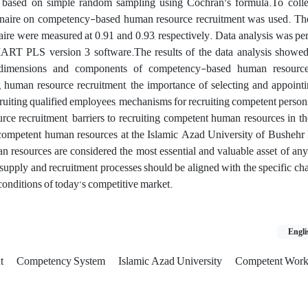
d based on simple random sampling using Cochran’s formula.To collec
naire on competency-based human resource recruitment was used. The
nnaire were measured at 0.91 and 0.93, respectively. Data analysis was p
T PLS version 3 software.The results of the data analysis showed 
 dimensions and components of competency-based human resource 
ng human resource recruitment, the importance of selecting and appoin
ruiting qualified employees, mechanisms for recruiting competent personn
ce recruitment, barriers to recruiting competent human resources in t
 competent human resources at the Islamic Azad University of Bushehr
n resources are considered the most essential and valuable asset of any
supply and recruitment processes should be aligned with the specific char
conditions of today’s competitive market.
Engli
nt
Competency System
Islamic Azad University
Competent Work