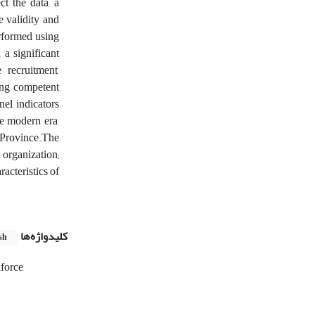
t the data, a
 validity and
erformed using
a significant
recruitment,
ting competent
el, indicators
he modern era,
 Province.The
 organization;
acteristics of
کلیدواژه‌ها
sh
force