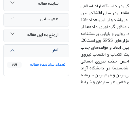
سابقه مقاله
گی در دانشگاه آزاد اسلامی
استان بوشهر انجام گرفت. پژوهش حاضر از نوع توصیفی ـ همبستگی است که به صورت مقطعی در سال 1404در بین
هم رسانی
کلیه کارکنان دانشگاه آزاد اسلامی استان بوشهر انجام گرفته است. که تعداد آنها 270 نفر می‌باشد و از این تعداد 159
نظور گردآوری داده‌ها از
روایی و پایایی پرسشنامه
ارجاع به این مقاله
مذکور به ترتیب91/0 و 93/0، سنجیده شد. تجزیه‌وتحلیل داده‌ها با استفاده از نرم‌افزارهای SPSS ویراست26،
 داد بین ابعاد و مؤلفه‌های جذب
آمار
ت انتخاب و انتصاب نیروی
اخص جذب نیروی انسانی
تعداد مشاهده مقاله
366
ایسته) در دانشگاه آزاد
ی ترین و مهم ترین سرمایه
ای خاص هر سازمان و شرایط