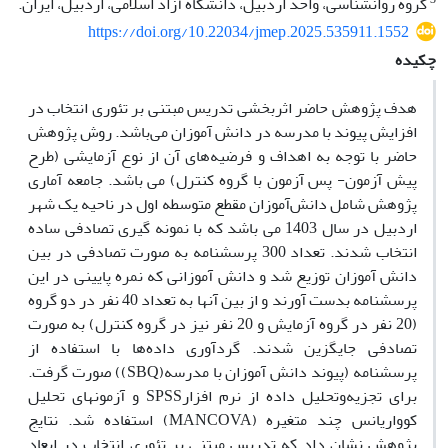
گروه روانشناسی، واحد اردبیل، دانشگاه آزاد اسلامی، اردبیل، ایران.
https://doi.org/10.22034/jmep.2025.535911.1552
چکیده
هدف پژوهش حاضر اثربخشی تدریس مبتنی بر تئوری انتخاب در
افزایش پیوند با مدرسه در دانش آموزان می‌باشد. روش پژوهش
حاضر با توجه به اهداف و فرضیه‌های آن از نوع آزمایشی (طرح
پیش آزمون- پس آزمون با گروه کنترل) می باشد. جامعه آماری
پژوهش شامل دانش‌آموزان مقطع متوسطه اول در ناحیه یک شهر
اردبیل در سال 1403 می باشد که با نمونه گیری تصادفی ساده
انتخاب شدند. تعداد 300 پرسشنامه به صورت تصادفی در بین
دانش آموزان توزیع شد و دانش آموزانی که نمره پایینی در این
پرسشنامه بدست آورند و از بین آنها به تعداد 40 نفر در دو گروه
(20 نفر در گروه آزمایش و 20 نفر نیز در گروه کنترل) به صورت
تصادفی جایگزین شدند. گرد‌آوری داده‌ها با استفاده از
پرسشنامه‌ (پیوند دانش آموزان با مدرسه(SBQ)) صورت گرفت.
برای تجزیه‌وتحلیل داده از نرم افزارSPSS و آزمونهای تحلیل
کوواریانس چند متغیره (MANCOVA) استفاده شد. نتایج
پژوهش نشان داد که تدریس مبتنی بر تئوری انتخاب در ابعاد