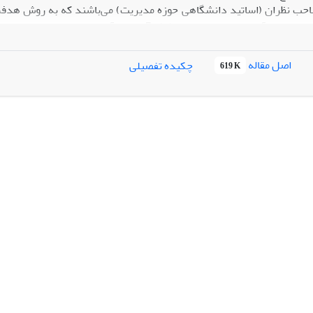
احب نظران (اساتید دانشگاهی حوزه مدیریت) می‌باشند که به روش هدفمند
گردید. فاکتورهای مهم نوآوری بنیادین و استراتژیک 7
اکتورهای مؤثر بر نوآوری بنیادین و استراتژیک از ضرایب استاندارد مدل 
اصل مقاله
چکیده تفصیلی
619 K
ضریب استاند
استان
ضر