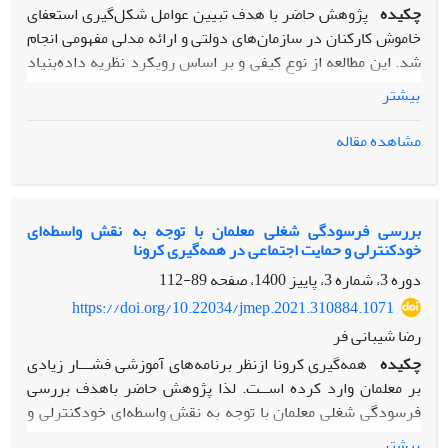
چکیده
پژوهش حاضر با هدف تبیین عوامل شکل‌گیری استعفای
خاموش کارکنان در سازمان‌های دولتی و ارائه مدلی مفهومی انجام
شد. این مطالعه از نوع کیفی و بر اساس رویکرد نظریه داده‌بنیاد
طراحی گردید. داده‌ها از طریق ۱۷ مصاحبه نیمه‌ساختاریافته با
بیشتر
کارکنان و مدیران سازمان‌های دولتی و با استفاده از نمونه‌گیری
هدفمند انجام شد، فرآیند انتخاب مشارکت‌کنندگان تا دستیابی به
مشاهده مقاله
اشباع نظری ادامه یافت و تحلیل آن‌ها با استفاده از روش
سه‌مرحله‌ای کدگذاری باز، محوری و انتخابی در نرم‌افزار
MaxQDA10 انجام گرفت. یافته‌ها نشان داد که استعفای خاموش
حاصل تعامل پیچیده‌ای از عوامل علّی شامل بی‌عدالتی سازمانی،
بررسی فرسودگی شغلی معلمان با توجه به نقش واسطه‌ای
خودکنترلی و حمایت اجتماعی در همه‌گیری کرونا
سبک رهبری نامناسب، محدودیت فرصت‌های رشد شغلی و فشار
کاری، عوامل زمینه‌ای مانند فرهنگ سازمانی نامطلوب و ساختار
دوره 3، شماره 3، پاییز 1400، صفحه
89-112
بوروکراتیک، و عوامل مداخله‌گر شامل ویژگی‌های فردی کارکنان و
https://doi.org/10.22034/jmep.2021.310884.1071
میزان حمایت اجتماعی است. کارکنان در مواجهه با این شرایط،
رضا شیبانی فر
راهبردهایی همچون کاهش تلاش شغلی، سکوت سازمانی و تمرکز
چکیده
همه‌گیری کرونا ازنظر برنامه‌های آموزشی فشـــار زیادی
بر منافع فردی را اتخاذ می‌کنند که پیامدهایی نظیر کاهش رضایت
بر معلمان وارد کرده اســت. لذا پژوهش حاضر باهدف بررسی
شغلی، فرسودگی و کاهش بهره‌وری سازمانی را به دنبال دارد.
فرسودگی شغلی معلمان با توجه به نقش واسطه‌ای خودکنترلی و
نتایج پژوهش نه‌تنها به توسعه نظریه در حوزه رفتار سازمانی و
حمایت اجتماعی در همه‌گیری کرونا انجام شد. طرح پژوهش
بیشتر
مدیریت منابع انسانی کمک می‌کند، بلکه می‌تواند مبنایی برای