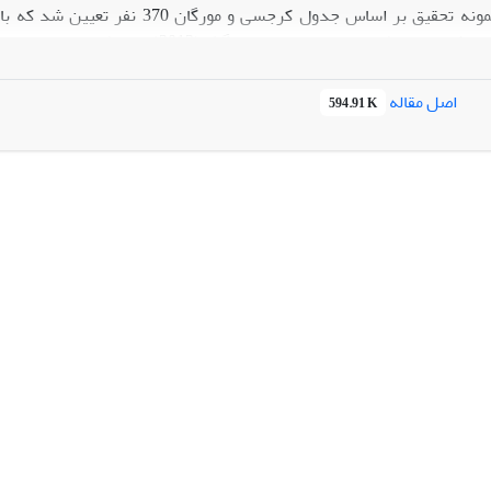
بودند. حجم نمونه تحقیق بر اساس ج
ه‌ها را به لحاظ صوری و محتوایی، استادان مدیریت ورزشی تأیید و پایایی آ
به‌منظور تحلیل داده‌ها از نرم‌افزار آماری Spss استفا
اصل مقاله
594.91 K
 آسیب‌های اجتماعی اثرگذار است، همچنین اوقات فراغت نیز بر پیشگیری ا
جامع و اصولی خود می‌تواند جوانان و نوجوانان را برای ورود به عرصه‌ها
 رساند.