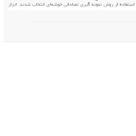
دول کرجسی و مورگان 370 نفر تعیین شد که با استفاده از روش نمونه گیری تصادفی خوشه‌ای انتخاب شدند. ابزار
جمع‌آوری داده‌ها شامل پرسشنامه استاندارد بارتون گاف (2012)، پرسشنامه محقق ساخته کاشفی و نظری (1397) و پرسشنامه آقایی و تیمورتاش (1389) بود.
ن‌ها نیز از طریق آزمون ضریب آلفای کرونباخ مورد تأیید قرار گرفت.
ده شد. یافته‌های تحقیق نشان داد که مسئولیت اجتماعی دبیران ورزش بر بهینه‌سازی اوقات فراغت
ز آسیب‌های اجتماعی دانش‌آموزان اثرگذار است. گذران مطلوب اوقات
ی زندگی،‌ تجربه کارگروهی،‌ مهارت‌آموزی و ترسیم آینده‌ای روشن و