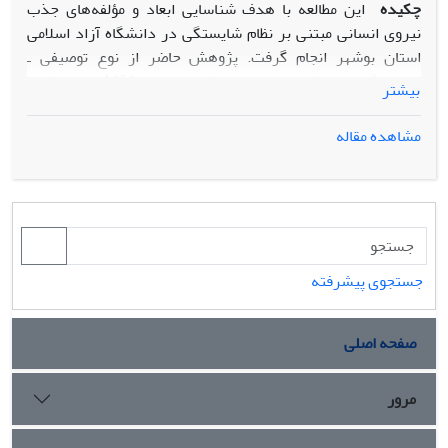
چکیده
این مطالعه با هدف شناسایی ابعاد و مؤلفه‌های جذب
نیروی انسانی مبتنی بر نظام شایستگی در دانشگاه آزاد اسلامی
استان بوشهر انجام گرفت. پژوهش حاضر از نوع توصیفی ـ
همبستگی است که به صورت مقطعی در سال 1404در بین کلیه
بیشتر
کارکنان دانشگاه آزاد اسلامی استان بوشهر انجام گرفته است. که
تعداد آنها 270 نفر می‌باشد و از این تعداد 159 نفر بر اساس روش
مشاهده مقاله
نمونه‌گیری تصادفی ساده و طبق فرمول کوکران انتخاب شدند. به
منظور گردآوری داده‌ها از پرسشنامه جذب نیروی انسانی مبتنی بر
نظام شایستگی (محقق ساخته) استفاده گردید. روایی و پایایی
پرسشنامه مذکور به ترتیب91/0 و 93/0، سنجیده شد.
تجزیه‌وتحلیل داده‌ها با استفاده از نرم‌افزارهای SPSS
ویراست26، SMART PLS ویراست3 انجام گرفت. نتایج حاصل از
جستجوی پیشرفته
تجزیه و تحلیل داده‌ها نشان داد بین ابعاد و مؤلفه‌های جذب
نیروی انسانی مبتنی بر نظام شایستگی شامل(عوامل موثر در جذب
صفحه اصلی
نیروی انسانی،اهمیت انتخاب و انتصاب نیروی شایسته، پیامدهای
جذب نیروی شایسته، ساز و کارهای جذب نیروی شایسته، شاخص
جذب نیروی انسانی شایسته،موانع جذب نیروی انسانی شایسته
مرور
در عصر حاضر،منابع جذب نیروی‌انسانی شایسته) در دانشگاه
آزاد اسلامی استان بوشهر رابطه معنی داری وجود دارد.در نتیجه