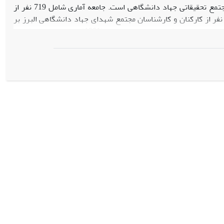
پیداکرده است. هدف این تحقیق بررسی تأثیر شایسته‌سالاری بر نوآوری سازمانی در مجتمع تحقیقاتی جهاد دانشگاهی است. جامعه آماری شامل 719 نفر از
ارکنان و کارشناسان مجتمع شهدای جهاد دانشگاهی البرز بود. نمونه موردمطالعه 255 نفر از کارکنان و کارشناسان مجتمع شهدای جهاد دانشگاهی البرز بر
اساس نمونه‌گیری تصادفی ساده که در مطالعه شرکت کردند. در تحقیق حاضر از پرسشنامه استاندارد شایسته‌سالاری مصلحی (1391) و همچنین پرسشنامه
ستفاده شد. یافته‌های کمی حاصل از آزمون فرضیه پژوهش نشان داد که با توجه به ضریب همبستگی بین
دو متغیر بالا برابر با 852/0، ضریب تعیین برابر با 725/0 و ضریب تعیین تعدیل‌یافته برابر با 718/0 به‌دست‌آمده که بنابراین 5/72 درصد از تبیین واریانس
لاری در انتصابات و محیط کاری سالم و مناسب جهت پرورش خلاقیت در