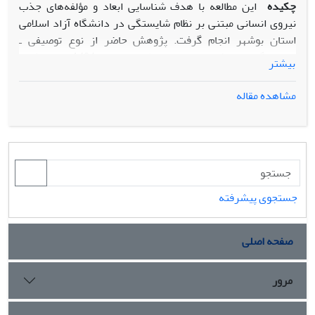
چکیده
این مطالعه با هدف شناسایی ابعاد و مؤلفه‌های جذب
نیروی انسانی مبتنی بر نظام شایستگی در دانشگاه آزاد اسلامی
استان بوشهر انجام گرفت. پژوهش حاضر از نوع توصیفی ـ
همبستگی است که به صورت مقطعی در سال 1404در بین کلیه
بیشتر
کارکنان دانشگاه آزاد اسلامی استان بوشهر انجام گرفته است. که
تعداد آنها 270 نفر می‌باشد و از این تعداد 159 نفر بر اساس روش
مشاهده مقاله
نمونه‌گیری تصادفی ساده و طبق فرمول کوکران انتخاب شدند. به
منظور گردآوری داده‌ها از پرسشنامه جذب نیروی انسانی مبتنی بر
نظام شایستگی (محقق ساخته) استفاده گردید. روایی و پایایی
پرسشنامه مذکور به ترتیب91/0 و 93/0، سنجیده شد.
تجزیه‌وتحلیل داده‌ها با استفاده از نرم‌افزارهای SPSS
ویراست26، SMART PLS ویراست3 انجام گرفت. نتایج حاصل از
جستجوی پیشرفته
تجزیه و تحلیل داده‌ها نشان داد بین ابعاد و مؤلفه‌های جذب
نیروی انسانی مبتنی بر نظام شایستگی شامل(عوامل موثر در جذب
صفحه اصلی
نیروی انسانی،اهمیت انتخاب و انتصاب نیروی شایسته، پیامدهای
جذب نیروی شایسته، ساز و کارهای جذب نیروی شایسته، شاخص
جذب نیروی انسانی شایسته،موانع جذب نیروی انسانی شایسته
مرور
در عصر حاضر،منابع جذب نیروی‌انسانی شایسته) در دانشگاه
آزاد اسلامی استان بوشهر رابطه معنی داری وجود دارد.در نتیجه