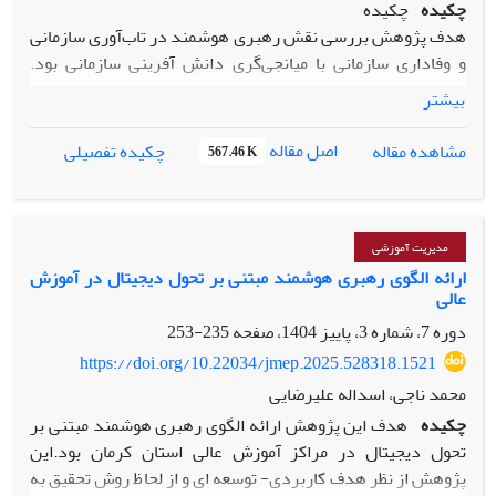
چکیده
چکیده
هدف پژوهش بررسی نقش رهبری هوشمند در تاب‌آوری سازمانی
و وفاداری سازمانی با میانجی‌گری دانش آفرینی سازمانی بود.
جامعه پژوهش معلمان مقطع متوسطه دوم استان چهارمحال و
بیشتر
بختیاری، که تعداد آنان برابر با 2687 نفر بود. برای تعیین حجم
نمونه با استفاده از روش نمونه‌گیری تصادفی طبقه-ای نسبتی بر
اصل مقاله
مشاهده مقاله
چکیده تفصیلی
567.46 K
مبنای فرمول کوکران در سطح آلفای 0.05 به تعداد 337 نفر تعیین
شدند. روش پژوهش کمی از نوع مطالعات همبستگی و رویکرد
مدل سازی معادله ساختاری کوواریانس محور بود. جهت گردآوری
داده‌ها از پرسشنامه‌های رهبری هوشمند براساس مدل
مدیریت آموزشی
سیدانمانلاکا (2008)، دانش‌آفرینی سازمانی براساس مدل نوناکاو
ارائه الگوی رهبری هوشمند مبتنی بر تحول دیجیتال در آموزش
عالی
تاکوچی، تاب‌آوری سازمانی از پرایاگ و همکاران (2018) و وفاداری
سازمانی از ولز و همکاران (2011)، استفاده شد. پایایی و روایی
دوره 7، شماره 3، پاییز 1404، صفحه
235-253
پرسشنامه‌ها با تکنیک‌های آلفای کرانباخ و تحلیل عاملی بررسی
https://doi.org/10.22034/jmep.2025.528318.1521
شدند، مقادیر پایایی پرسشنامه‌ها به‌ترتیب رهبری هوشمند
محمد ناجی، اسداله علیرضایی
(95/0)، تاب‌آوری سازمانی (93/0)، وفاداری سازمانی (0.90) و
چکیده
هدف این پژوهش ارائه الگوی رهبری هوشمند مبتنی بر
دانش آفرینی سازمانی (94/0) گزارش شد. جهت تحلیل داده‌ها از
تحول دیجیتال در مراکز آموزش عالی استان کرمان بود.این
مدل‌یابی معادلات‌ساختاری از نرم افزار Amos23 و SPSS V 25
پژوهش از نظر هدف کاربردی- توسعه ای و از لحاظ روش تحقیق به
استفاده شد. نتایج نشان داد رهبری هوشمند در تاب‌آوری