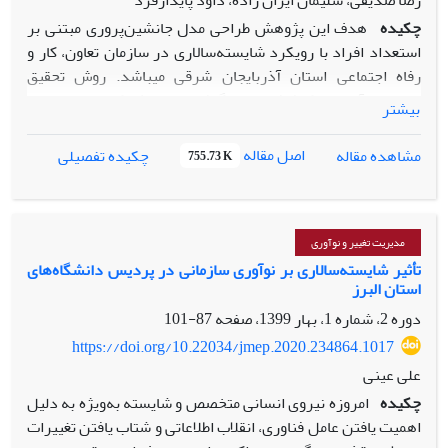
رضا صدیقی، سلیمان ایران زاده، داود پایدارفرد
چکیده
هدف این پژوهش طراحی مدل جانشین‌پروری مبتنی بر
استعداد افراد با رویکرد شایسته‌سالاری در سازمان تعاون، کار و
رفاه اجتماعی استان آذربایجان شرقی می‎باشد. روش تحقیق
به‌صورت آمیخته اکتشافی انجام گرفت. در بخش کیفی، داده‌ها از
بیشتر
طریق ۱۵ مصاحبه نیمه‌ساختاریافته با خبرگان حوزه‌های منابع
انسانی، مدیریت دولتی و توسعه سرمایه انسانی گردآوری و با
اصل مقاله
مشاهده مقاله
چکیده تفصیلی
755.73 K
استفاده از روش تحلیل مضمون براون و کلارک بررسی شد. در
بخش کمی نیز داده‌های حاصل از ۱۷۷ پرسشنامه تکمیل‌شده
توسط کارکنان و مدیران سازمان، برای آزمون مدل به‌کار گرفته
شد. برای تجزیه و تحلیل داده ها از تکنیک تحلیل مضمون استفاده
مدیریت تغییر و نوآوری
گردید. نتایج تحلیل مضمون نشان داد که جانشین‌پروری مبتنی بر
تأثیر شایسته‌سالاری بر نوآوری سازمانی در پردیس دانشگاه‌های
استان البرز
استعداد دربرگیرنده هشت مقوله اصلی است: تعهد اخلاقی و
حرفه‌ای، ساختار و فرآیندهای سازمانی، شایستگی‌های حرفه‌ای،
دوره 2، شماره 1، بهار 1399، صفحه
87-101
شایستگی‌های فردی، شایستگی‌های مدیریتی، شایستگی‌های
https://doi.org/10.22034/jmep.2020.234864.1017
رهبری، فرهنگ سازمانی و مدیریت استعداد. یافته‌های کمی نیز
علی عینی
بیانگر آن بود که «تعهد اخلاقی» و «شایستگی فردی» بیشترین
چکیده
امروزه نیروی انسانی متخصص و شایسته به‌ویژه به دلیل
اهمیت را داشته و «مدیریت استعداد» کمترین اهمیت را داراست.
اهمیت یافتن عامل فناوری، انقلاب اطلاعاتی و شتاب یافتن تغییرات
افزون بر این، نتایج مدل‌سازی معادلات ساختاری برازش مناسب