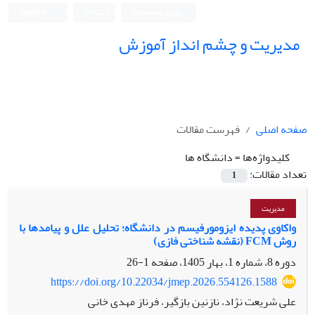
ورود به سامانه
ثبت نام
English
مدیریت و چشم انداز آموزش
صفحه اصلی
فهرست مقالات
کلیدواژه‌ها =
دانشگاه ها
تعداد مقالات:
1
مدیریت
واکاوی پدیده ایزومورفیسم در دانشگاه؛ تحلیل علل و پیامدها با
روش FCM (نقشه شناختی فازی)
دوره 8، شماره 1، بهار 1405، صفحه
1-26
https://doi.org/10.22034/jmep.2026.554126.1588
علی شریعت نژاد، نازنین بازگیر، فرناز مهدی خانی