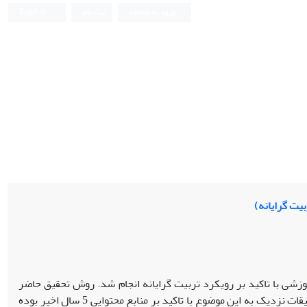
ورود به سامانه
ثبت نام
English
شی با تاکید بر رویکرد تربیت گرایانه انجام شد. روش تحقیق حاضر
توصیفی در قالب روش سوات (SWOT) بود. جامعه آماری این پژوهش، کلیه مقالات و تحقیقات نزدیک به این موضوع با تاکید بر منابع محتوایی 5 سال اخیر بوده