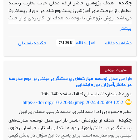
چکیده
هدف پژوهش حاضر ارائه مدلی جهت تجارب ‌زیسته
‌معلمان از فرصت‌های آموزشی زیست‌بوم شاد در دوران پسا‌کرونا
می‌باشد. روش پژوهش با توجه به هدف آن، کاربردی و از حیث
شیوه اجرا، آمیخته (کیفی-کمی) و از نظر ماهیت در بخش کیفی
بیشتر
پدیدارشناسی و در بخش کمی توصیفی می‌باشد. جامعه آماری
پژوهش در بخش کیفی را 15 نفر از خبرگان که شامل معلمان با
اصل مقاله
مشاهده مقاله
چکیده تفصیلی
781.39 K
تجربه بالای 10 سال و تخصص در زمینه مدیریت آموزشی و علوم
تربیتی تشکیل دادند که با روش نمونه‌‌گیری هدفمند انتخاب
شدند و جامعه آماری در بخش کمی شامل 890 نفر از کلیه معلمان
مدارس آموزش الکترونیکی استان خراسان رضوی که تعداد 268
مدیریت آموزشی
نفر از طریق فرمول کوکران انتخاب شدند. برای تجزیه‌وتحلیل
طراحی مدل توسعه مهارت‌های پرسشگری مبتنی بر بوم مدرسه
در دانش‌آموزان دوره ابتدایی
داده‌ها از کدگذاری و تحلیل مضمون و در بخش کمی از PLS
استفاده شد. نتایج پژوهش شامل دوزاده مؤلفه و چهار بعد محوری
دوره 6، شماره 2، تابستان 1403، صفحه
140-166
گسترش موقعیت یادگیری، بسط و اشاعه تربیتی، نقطه تحول و
https://doi.org/10.22034/jmep.2024.420589.1252
کیفیت‌بخشی و چرخش نقش معلمان بود. یافته‌ها نشان داد که
مطهره خسروی راد، احمد اکبری، محمد کریمی، مسلم چرابین
بهره‌مندی از فرصت‌های آموزشی زیست بوم شاد در دوران
چکیده
هدف از پژوهش حاضر طراحی مدل توسعه مهارت‌های
پساکرونا مستلزم تغییر نگاه معلمان نسبت به آموزش مجازی بوده
پرسشگری در دانش‌آموزان دوره ابتدایی استان خراسان رضوی
و نیاز است که سیاست‌های منسجم در این خصوص انجام پذیرد.
مبتنی بر بوم مدرسه است. برای پاسخ به این سؤال در بخش کیفی
چنانچه رویه موجود در رابطه با زیست بوم شاد تداوم یابد و به