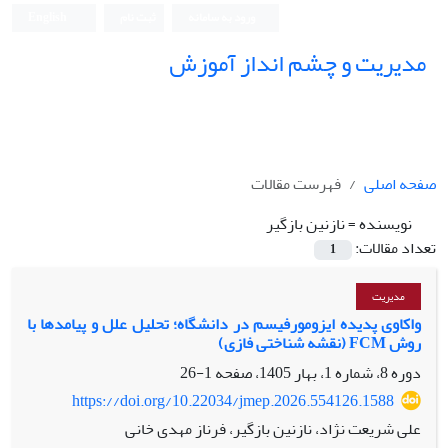
ورود به سامانه
ثبت نام
English
مدیریت و چشم انداز آموزش
صفحه اصلی
فهرست مقالات
نویسنده =
نازنین بازگیر
تعداد مقالات:
1
مدیریت
واکاوی پدیده ایزومورفیسم در دانشگاه؛ تحلیل علل و پیامدها با
روش FCM (نقشه شناختی فازی)
دوره 8، شماره 1، بهار 1405، صفحه
1-26
https://doi.org/10.22034/jmep.2026.554126.1588
علی شریعت نژاد، نازنین بازگیر، فرناز مهدی خانی