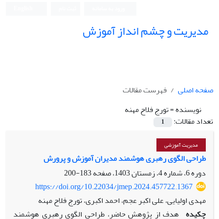
ورود به سامانه
ثبت نام
English
مدیریت و چشم انداز آموزش
صفحه اصلی
فهرست مقالات
نویسنده =
تورج فلاح مهنه
تعداد مقالات:
1
مدیریت آموزشی
طراحی الگوی رهبری هوشمند مدیران آموزش و پرورش
دوره 6، شماره 4، زمستان 1403، صفحه
183-200
https://doi.org/10.22034/jmep.2024.457722.1367
مهدی اولیایی، علی اکبر عجم، احمد اکبری، تورج فلاح مهنه
چکیده
هدف از پژوهش حاضر، طراحی الگوی رهبری هوشمند