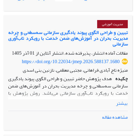
هدفمند
استفاده شد. همچنین جهت گردآوری داده‌ها با استفاده
از تحلیل محتوای پیشینه‌های مرتبط و روش کتابخانه‌ای به استخراج
شاخص‌ها پرداخته شد که طی کدگذاری سه مرحله‌ای، مدل
پژوهش استخراج شد. با توجه به تحلیلی که از روش تحلیل
مدیریت آموزشی
مضمون جهت تعیین عوامل ترک خدمت نخبگان در شرکت نفت
تبیین و طراحی الگوی پیوند یادگیری سازمانی سه‌سطحی و چرخه
مدیریت بحران در آموزش‌های ضمن خدمت با رویکرد تاب‌آوری
فلات قاره ایران به اجرا در آمده است، 47 شاخص (گویه)، 8 مؤلفه
سازمانی
و 3 بعد شناسایی و تأیید شده است. نتایج نشان داد عوامل ترک
مقالات آماده انتشار، پذیرفته شده، انتشار آنلاین از
01 آذر 1405
خدمت نخبگان شامل سه بعد سازمانی (ماهیت شغلی، مدیریت،
فرهنگ سازمانی)، فردی (انگیزش، ویژگی‌های جمعیت شناختی،
https://doi.org/10.22034/jmep.2026.588137.1680
عوامل روانشناختی) و محیطی (قوانین و مقررات، فشارهای محیطی)
منیژه تاج آبادی فراهانی، مجتبی معظمی، نازنین بنی اسدی
است.
چکیده
هدف پژوهش حاضر تبیین و طراحی الگوی پیوند یادگیری
سازمانی سه‌سطحی و چرخه مدیریت بحران در آموزش‌های ضمن
خدمت با رویکرد تاب‌آوری سازمانی می‌باشد. روش پژوهش با
توجه به هدف آن، کاربردی و از حیث شیوه اجرا، کیفی، از نوع
بیشتر
تحلیل مضمون می باشد. جامعه آماری این پژوهش شامل 22 نفر از
خبرگان و متخصصان حوزه‌های مدیریت آموزشی، یادگیری سازمانی
مشاهده مقاله
و مدیریت بحران می‎باشد. روش نمونه گیری در این پژوهش
هدفمند و روش گلوله برفی می باشد. ابزار گردآوری پژوهش