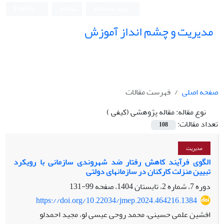
ورود به سامانه
ثبت نام
English
مدیریت و چشم انداز آموزش
صفحه اصلی
فهرست مقالات
نوع مقاله:
مقاله پژوهشی (کیفی )
تعداد مقالات:
108
مدیریت
الگوی فرآیند کاهش رفتار ضد شهروندی سازمانی با رویکرد
تبیین منزلت کارکنان در سازمانهای دولتی
دوره 7، شماره 2، تابستان 1404، صفحه
99-131
https://doi.org/10.22034/jmep.2024.464216.1384
افشین علمی حسینی، محمد روحی عیسی لو، مجید احمدلو