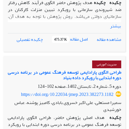
چکیده
چکیده
هدف پژوهش حاضر الگوی فرآیند کاهش رفتار
ضد شهروندی سازمانی با رویکرد تبیین منزلت کارکنان در
سازمان­های دولتی می‌باشد. روش پژوهش با توجه به هدف آن،
کاربردی و از حیث شیوه اجرا، کیفی و با استفاده از روش داده
بیشتر
بنیاد می‎باشد. جامعه آماری شامل اساتید دانشگاهی، خبرگان و
متخصصان منابع انسانی و مدیران سازمانهای دولتی استان اردبیل
اصل مقاله
مشاهده مقاله
چکیده تفصیلی
475.37 K
به تعداد 16 نفر که به تعداد 10 نفر از این افراد برای مشارکت در
خصوص جوابگویی به سؤالات اعلام آمادگی کردند و مورد مصاحبه
قرار گرفتند و به روش نمونه‌گیری هدفمند انتخاب شدند. ابزار
جمع‌آوری داده شامل مصاحبه نیمه ساختار یافته می‌باشد. تجزیه و
مدیریت آموزشی
تحلیل داده‎ها با استفاده از کدگذاری و روش داده بنیاد و نرم
طراحی الگوی پارادایمی توسعه فرهنگ عمومی در برنامه درسی
دوره ابتدایی با رویکرد داده بنیاد
افزار MAXQDA می‎باشد. براساس یافته­های پژوهش شرایط علی
از 2 مقوله اصلی و 11 زیرمقوله ها تشکیل شدند مقوله‌های اصلی
دوره 5، شماره 2، تابستان 1402، صفحه
102-124
شامل عوامل سازمانی و عوامل فردی می‌باشد. راهبردها با سه
https://doi.org/10.22034/jmep.2023.382273.1182
مقوله (اقدامات سازمانی، اقدامات منابع انسانی و اقدامات فردی),
سمیرا مستعلی، علی اکبر خسروی بابادی، کامبیز پوشنه، عباس
شرایط زمینه‌ای (ضعف­های مدیریتی، عوامل شغلی، عوامل مرتبط با
خورشیدی
قوانین و عوامل سیاسی) عوامل مداخله گر (عوامل محیطی- اداری
چکیده
هدف اصلی پژوهش حاضر، طراحی الگوی پارادایمی
و عوامل خانوادگی) پیامدها (پیامدهای شغلی، پیامدهای فردی و
توسعه فرهنگ عمومی در برنامه درسی دوره ابتدایی با رویکرد
پیامدهای سازمانی) شناسایی و تأیید شدند.