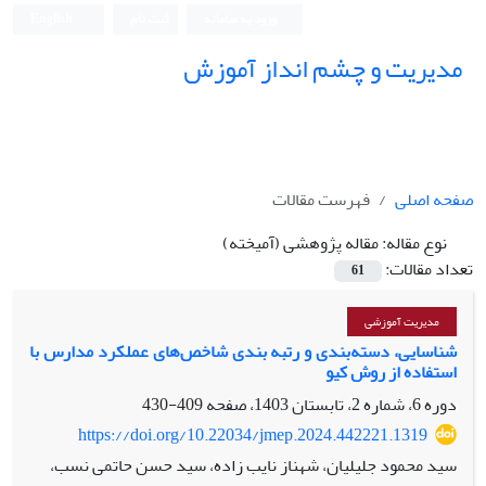
ورود به سامانه
ثبت نام
English
مدیریت و چشم انداز آموزش
صفحه اصلی
فهرست مقالات
نوع مقاله:
مقاله پژوهشی (آمیخته)
تعداد مقالات:
61
مدیریت آموزشی
شناسایی، دسته‌بندی و رتبه بندی شاخص‌های عملکرد مدارس با
استفاده از روش کیو
دوره 6، شماره 2، تابستان 1403، صفحه
409-430
https://doi.org/10.22034/jmep.2024.442221.1319
سید محمود جلیلیان، شهناز نایب زاده، سید حسن حاتمی نسب،